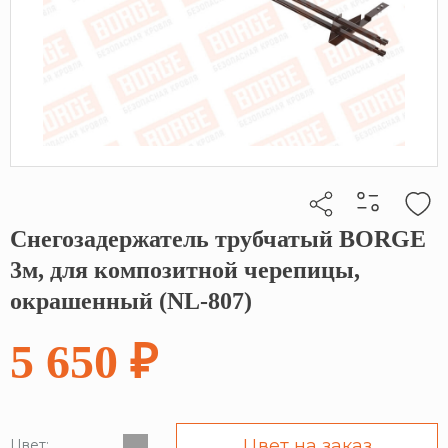
Снегозадержатель трубчатый BORGE
Кликните, чтобы скопировать прямую ссылку
3м, для композитной черепицы,
окрашенный (NL-807)
5 650 ₽
Цвет на заказ
Цвет: