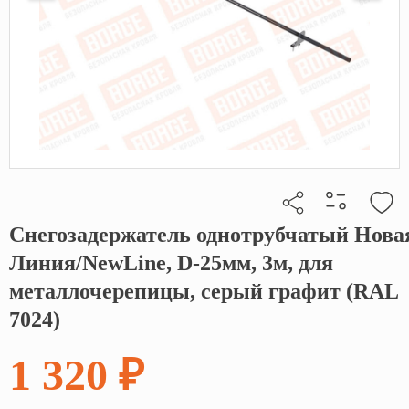
Снегозадержатель однотрубчатый Нова
Кликните, чтобы скопировать прямую ссылку
Линия/NewLine, D-25мм, 3м, для
металлочерепицы, серый графит (RAL
7024)
1 320 ₽