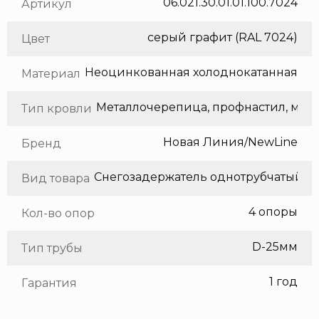
06.021.30.01.01.100.7024
Артикул
серый графит (RAL 7024)
Цвет
Неоцинкованная холоднокатанная сталь
Материал
Метал
Тип кровли
Новая Линия/NewLine
Бренд
Снегозадержатель однотрубчатый
Вид товара
4 опоры
Кол-во опор
D-25мм
Тип трубы
1 год
Гарантия