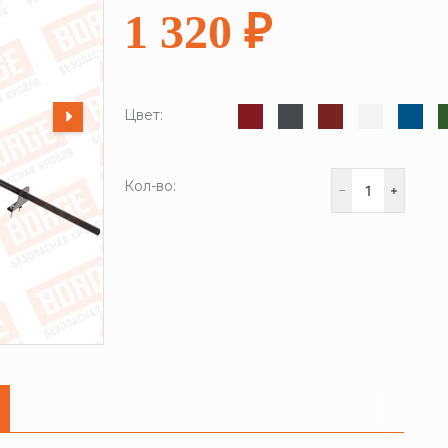
1 320 ₽
Цвет:
Кол-во: