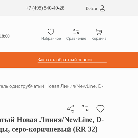
сардные окна ATICCO
+7 (495) 540-40-28
Войти
укция для установки
ы для мансардных окон
дачные лестницы ATICCO
18:00
Избранное
Сравнение
Корзина
лектующие
Заказать обратный звонок
ель однотрубчатый Новая Линия/NewLine, D-
атый Новая Линия/NewLine, D-
бы скопировать прямую ссылку
цы, серо-коричневый (RR 32)