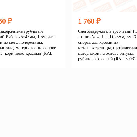
50 ₽
1 760 ₽
задержатель трубчатый
Снегозадержатель трубчатый Н
ий Рубеж 25х45мм, 1,5м, для
Линия/NewLine, D-25мм, 3м, 3
и из металлочерепицы,
опоры, для кровли из
астила, материалов на основе
металлочерепицы, профнастила
а, коричнево-красный (RAL
материалов на основе битума,
рубиново-красный (RAL 3003)
Подробнее
Подробне
корзину
В корзину