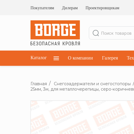
Ограждения кровельные
Ограждения парапетные
Покупателям
Дилерам
Проектировщикам
Ограждения плоских кровель
Каталог
О компании
Галерея
Тех
Главная
Снегозадержатели и снегостопоры
25мм, 3м, для металлочерепицы, серо-коричнев