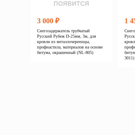
3 000 ₽
1 4
Снегозадержатель трубчатый
Снего
Русский Рубеж D-25мм, 3м, для
Русск
кровли из металлочерепицы,
кровл
профнастила, материалов на основе
профн
битума, окрашенный (NL-805)
битум
3011)
Подробнее
В корзину
В 