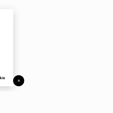
kie
×