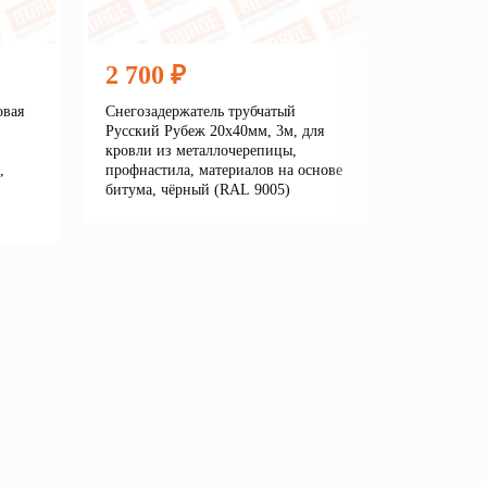
2 700 ₽
2 360
овая
Снегозадержатель трубчатый
Снегозаде
Русский Рубеж 20х40мм, 3м, для
Линия/New
кровли из металлочерепицы,
кровли из
,
профнастила, материалов на основе
профнасти
битума, чёрный (RAL 9005)
битума, 
7016)
Подробнее
В корзину
е
В кор