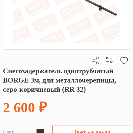
Снегозадержатель однотрубчатый
Кликните, чтобы скопировать прямую ссылку
BORGE 3м, для металлочерепицы,
серо-коричневый (RR 32)
2 600 ₽
Цвет на заказ
Цвет: