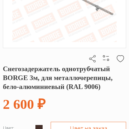
Снегозадержатель однотрубчатый
Кликните, чтобы скопировать прямую ссылку
BORGE 3м, для металлочерепицы,
бело-алюминиевый (RAL 9006)
2 600 ₽
Цвет на заказ
Цвет: