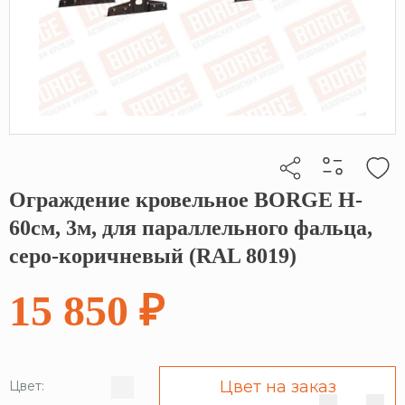
Ограждение кровельное BORGE H-
Кликните, чтобы скопировать прямую ссылку
60см, 3м, для параллельного фальца,
серо-коричневый (RAL 8019)
15 850 ₽
Цвет на заказ
Цвет: