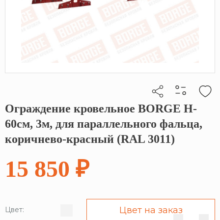
Ограждение кровельное BORGE H-
Кликните, чтобы скопировать прямую ссылку
60см, 3м, для параллельного фальца,
коричнево-красный (RAL 3011)
15 850 ₽
Цвет на заказ
Цвет: