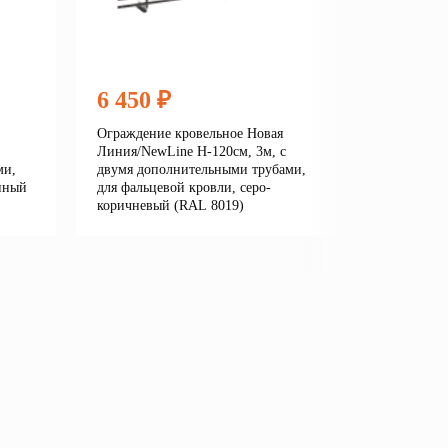
6 450 ₽
6 450
Ограждение кровельное Новая
Огражден
Линия/NewLine H-120см, 3м, с
Линия/New
ми,
двумя дополнительными трубами,
двумя до
нный
для фальцевой кровли, серо-
для фальц
коричневый (RAL 8019)
серый (R
е
Подробнее
В корзину
В кор