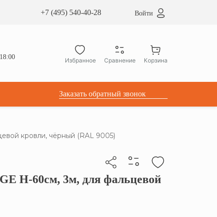
сардные окна ATICCO
+7 (495) 540-40-28
Войти
укция для установки
ы для мансардных окон
дачные лестницы ATICCO
18:00
Избранное
Сравнение
Корзина
лектующие
Заказать обратный звонок
евой кровли, чёрный (RAL 9005)
E H-60см, 3м, для фальцевой
бы скопировать прямую ссылку