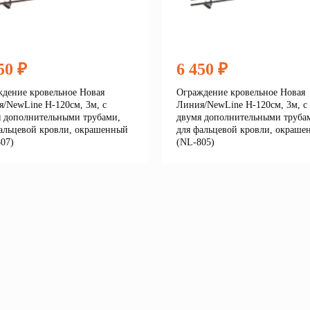
50 ₽
6 450 ₽
дение кровельное Новая
Ограждение кровельное Новая
/NewLine H-120см, 3м, с
Линия/NewLine H-120см, 3м, с
 дополнительными трубами,
двумя дополнительными труба
альцевой кровли, окрашенный
для фальцевой кровли, окраше
07)
(NL-805)
Подробнее
Подробне
корзину
В корзину