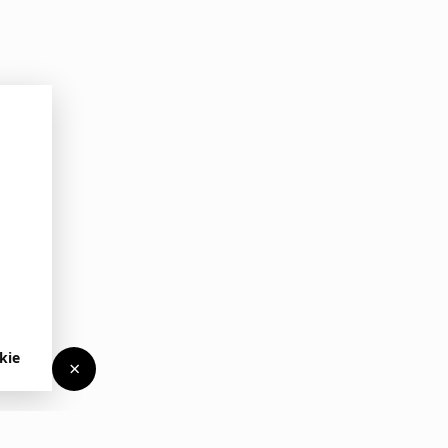
kie
×