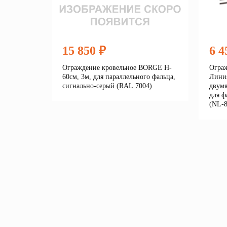
15 850 ₽
6 4
Ограждение кровельное BORGE H-
Ограж
60см, 3м, для параллельного фальца,
Линия
сигнально-серый (RAL 7004)
двумя
для ф
(NL-8
Подробнее
В корзину
В 