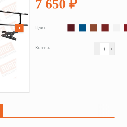
7 650 ₽
Цвет:
Кол-во: