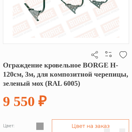
Ограждение кровельное BORGE H-
Кликните, чтобы скопировать прямую ссылку
120см, 3м, для композитной черепицы,
зеленый мох (RAL 6005)
9 550 ₽
Цвет на заказ
Цвет: