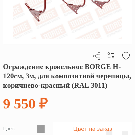
Ограждение кровельное BORGE H-
Кликните, чтобы скопировать прямую ссылку
120см, 3м, для композитной черепицы,
коричнево-красный (RAL 3011)
9 550 ₽
Цвет на заказ
Цвет: