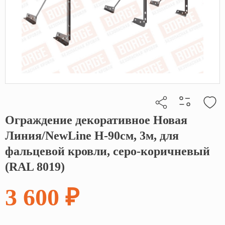
Ограждение декоративное Новая
Кликните, чтобы скопировать прямую ссылку
Линия/NewLine H-90см, 3м, для
фальцевой кровли, серо-коричневый
(RAL 8019)
3 600 ₽