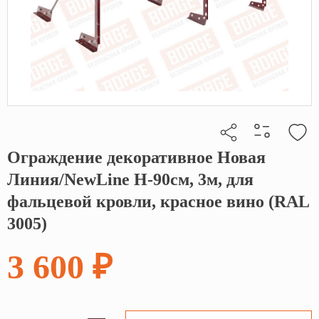
Ограждение декоративное Новая
Кликните, чтобы скопировать прямую ссылку
Линия/NewLine H-90см, 3м, для
фальцевой кровли, красное вино (RAL
3005)
3 600 ₽