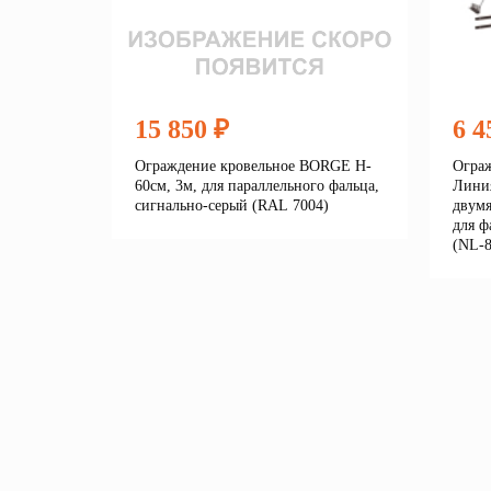
15 850 ₽
6 4
Ограждение кровельное BORGE H-
Ограж
60см, 3м, для параллельного фальца,
Линия
сигнально-серый (RAL 7004)
двумя
для ф
(NL-8
Подробнее
В корзину
В 