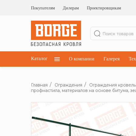
Ограждения кровельные
Ограждения парапетные
Покупателям
Дилерам
Проектировщикам
Ограждения плоских кровель
Каталог
О компании
Галерея
Тех
Главная
Ограждения
Ограждения кровел
профнастила, материалов на основе битума, зе