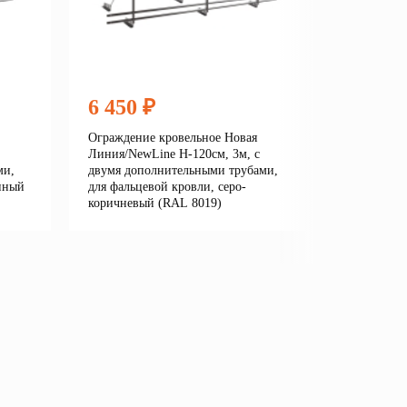
6 450 ₽
6 450
Ограждение кровельное Новая
Огражден
Линия/NewLine H-120см, 3м, с
Линия/New
ми,
двумя дополнительными трубами,
двумя до
нный
для фальцевой кровли, серо-
для фальц
коричневый (RAL 8019)
серый (R
е
Подробнее
В корзину
В кор