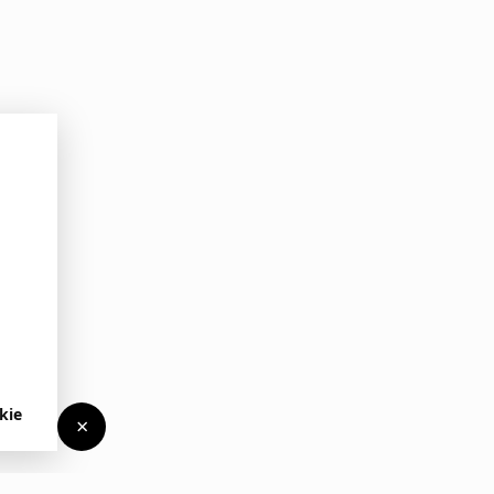
kie
×