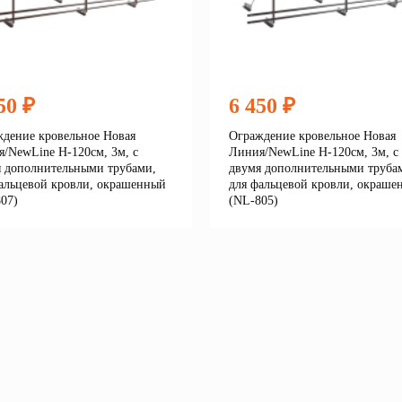
50 ₽
6 450 ₽
дение кровельное Новая
Ограждение кровельное Новая
/NewLine H-120см, 3м, с
Линия/NewLine H-120см, 3м, с
 дополнительными трубами,
двумя дополнительными труба
альцевой кровли, окрашенный
для фальцевой кровли, окраше
07)
(NL-805)
Подробнее
Подробне
корзину
В корзину