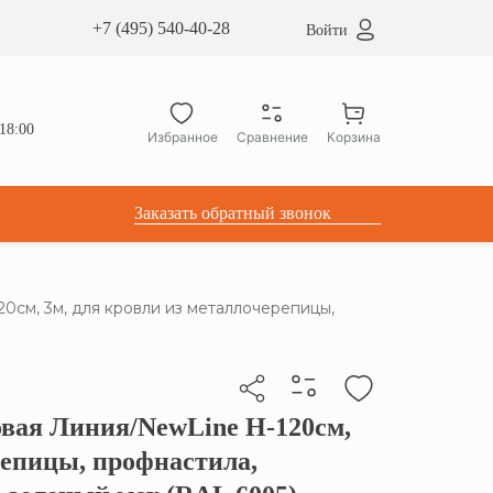
сардные окна ATICCO
+7 (495) 540-40-28
Войти
укция для установки
ы для мансардных окон
дачные лестницы ATICCO
18:00
Избранное
Сравнение
Корзина
лектующие
Заказать обратный звонок
см, 3м, для кровли из металлочерепицы,
вая Линия/NewLine H-120см,
бы скопировать прямую ссылку
репицы, профнастила,