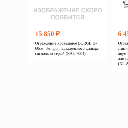
15 850 ₽
6 4
Ограждение кровельное BORGE H-
Ограж
60см, 3м, для параллельного фальца,
Линия
сигнально-серый (RAL 7004)
двумя
для ф
(NL-8
Подробнее
В корзину
В 