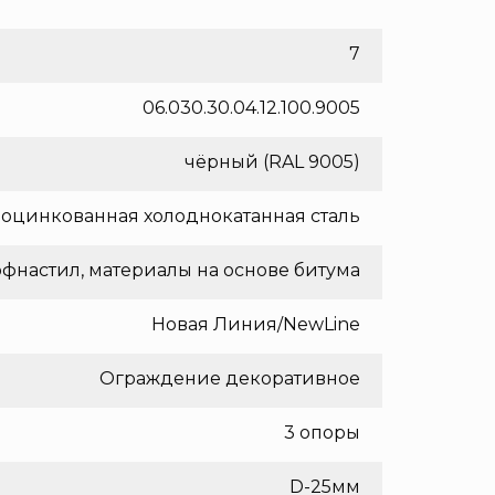
7
06.030.30.04.12.100.9005
чёрный (RAL 9005)
оцинкованная холоднокатанная сталь
фнастил, материалы на основе битума
Новая Линия/NewLine
Ограждение декоративное
3 опоры
D-25мм