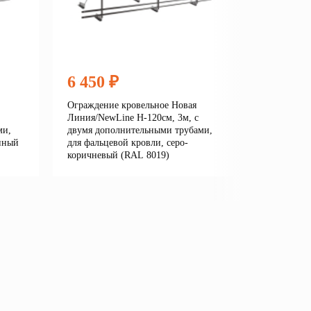
6 450 ₽
6 450
Ограждение кровельное Новая
Огражден
Линия/NewLine H-120см, 3м, с
Линия/New
ми,
двумя дополнительными трубами,
двумя до
нный
для фальцевой кровли, серо-
для фальц
коричневый (RAL 8019)
серый (R
е
Подробнее
В корзину
В кор