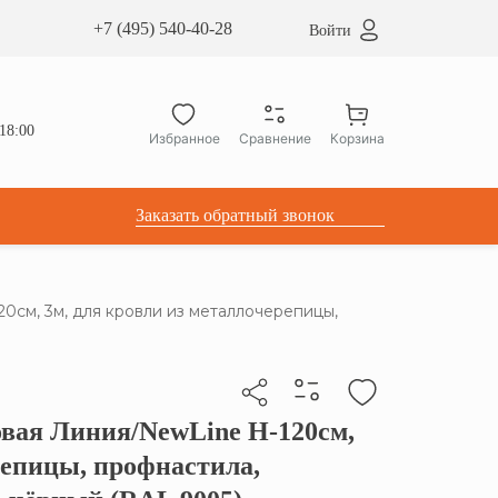
сардные окна ATICCO
+7 (495) 540-40-28
Войти
укция для установки
ы для мансардных окон
дачные лестницы ATICCO
18:00
Избранное
Сравнение
Корзина
лектующие
Заказать обратный звонок
см, 3м, для кровли из металлочерепицы,
вая Линия/NewLine H-120см,
бы скопировать прямую ссылку
репицы, профнастила,