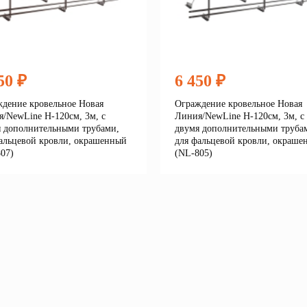
50 ₽
6 450 ₽
дение кровельное Новая
Ограждение кровельное Новая
/NewLine H-120см, 3м, с
Линия/NewLine H-120см, 3м, с
 дополнительными трубами,
двумя дополнительными труба
альцевой кровли, окрашенный
для фальцевой кровли, окраше
07)
(NL-805)
Подробнее
Подробне
корзину
В корзину