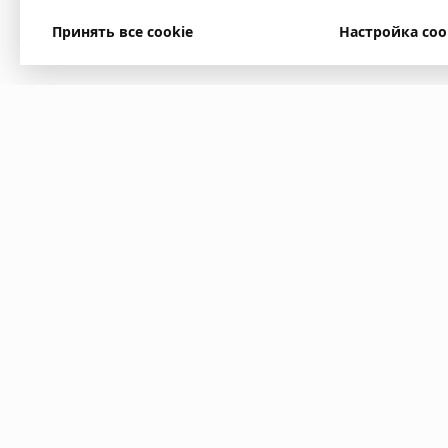
Принять все cookie
Настройка coo
У вас есть вопр
Напишите нам. Мы ответим
в ближайшее время