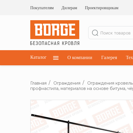
Ограждения кровельные
Ограждения парапетные
Покупателям
Дилерам
Проектировщикам
Ограждения плоских кровель
Каталог
О компании
Галерея
Тех
Главная
Ограждения
Ограждения кровел
профнастила, материалов на основе битума, ч