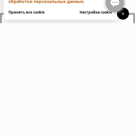
обработки персональных данных
.
Принять все cookie
Настройка cookie
×
У вас есть вопросы?
Напишите нам. Мы ответим
в ближайшее время
Пожалуйста, заполните все поля, отмеченные
звездочкой *