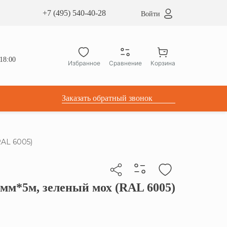
сардные окна ATICCO
+7 (495) 540-40-28
Войти
укция для установки
ы для мансардных окон
дачные лестницы ATICCO
18:00
Избранное
Сравнение
Корзина
лектующие
Заказать обратный звонок
AL 6005)
м*5м, зеленый мох (RAL 6005)
бы скопировать прямую ссылку