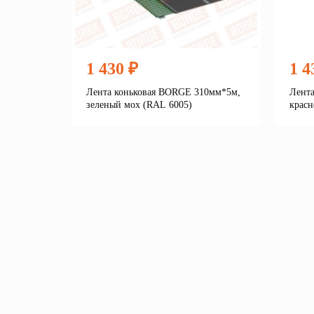
1 430 ₽
1 4
Лента коньковая BORGE 310мм*5м,
Лент
зеленый мох (RAL 6005)
красн
Подробнее
В корзину
В 