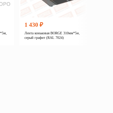
1 430 ₽
1 320
*5м,
Лента коньковая BORGE 310мм*5м,
Лента ко
серый графит (RAL 7024)
серый гр
е
Подробнее
В корзину
В кор