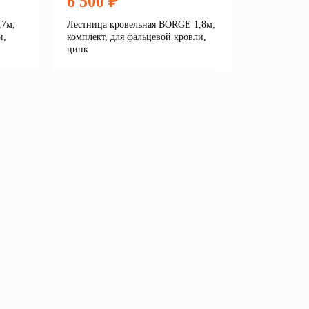
6 500 ₽
6 450
,7м,
Лестница кровельная BORGE 1,8м,
Лестница
и,
комплект, для фальцевой кровли,
комплект,
цинк
металлоч
композит
на основе
е
Подробнее
В корзину
В кор