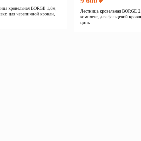
9 600 ₽
ица кровельная BORGE 1,8м,
Лестница кровельная BORGE 2
ект, для черепичной кровли,
комплект, для фальцевой кровл
цинк
Подробнее
Подробне
В корзину