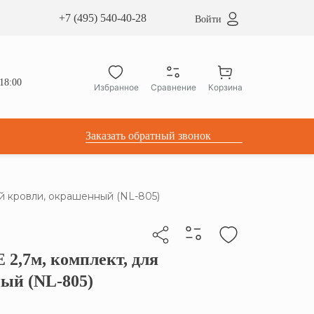
сардные окна ATICCO
+7 (495) 540-40-28
Войти
укция для установки
ы для мансардных окон
дачные лестницы ATICCO
18:00
Избранное
Сравнение
Корзина
лектующие
Заказать обратный звонок
й кровли, окрашенный (NL-805)
2,7м, комплект, для
бы скопировать прямую ссылку
ый (NL-805)