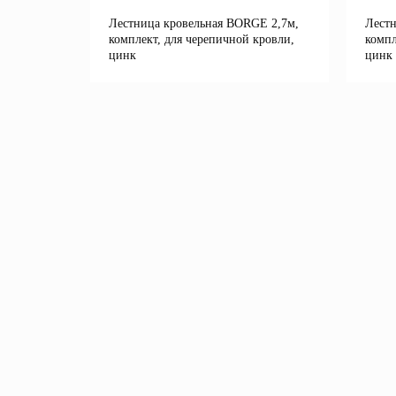
Лестница кровельная BORGE 2,7м,
Лестн
комплект, для черепичной кровли,
компл
цинк
цинк
Подробнее