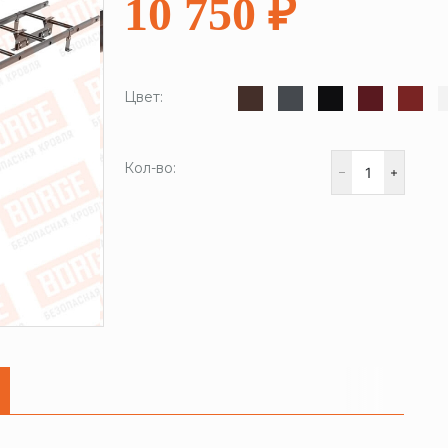
10 750 ₽
Цвет:
Кол-во: