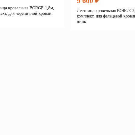
9 600 ₽
ица кровельная BORGE 1,8м,
Лестница кровельная BORGE 2
ект, для черепичной кровли,
комплект, для фальцевой кровл
цинк
Подробнее
Подробне
В корзину