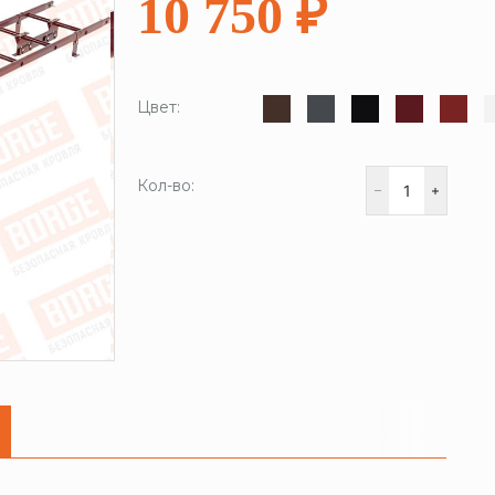
10 750 ₽
Цвет:
Кол-во: