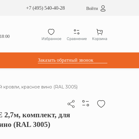
сардные окна ATICCO
+7 (495) 540-40-28
Войти
укция для установки
ы для мансардных окон
дачные лестницы ATICCO
18:00
Избранное
Сравнение
Корзина
лектующие
Заказать обратный звонок
 кровли, красное вино (RAL 3005)
2,7м, комплект, для
бы скопировать прямую ссылку
ино (RAL 3005)