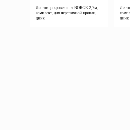
Лестница кровельная BORGE 2,7м,
Лестн
комплект, для черепичной кровли,
компл
цинк
цинк
Подробнее