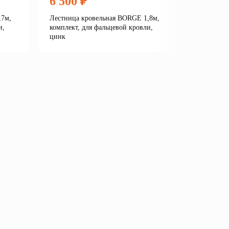
6 500 ₽
6 450
,7м,
Лестница кровельная BORGE 1,8м,
Лестница
и,
комплект, для фальцевой кровли,
комплект,
цинк
металлоч
композит
на основе
е
Подробнее
В корзину
В кор