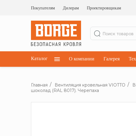
Ограждения кровельные
Ограждения парапетные
Покупателям
Дилерам
Проектировщикам
Ограждения плоских кровель
Каталог
О компании
Галерея
Тех
Главная
Вентиляция кровельная VIOTTO
В
шоколад (RAL 8017). Черепаха