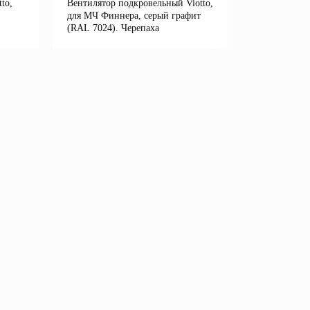
to,
Вентилятор подкровельный Viotto,
Вентилято
для МЧ Финнера, серый графит
для МЧ Ф
(RAL 7024). Черепаха
6005). Че
е
Подробнее
В корзину
В кор