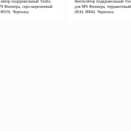
лятор подкровельный Viotto,
Вентилятор подкровельный Viot
Ч Финнера, серо-коричневый
для МЧ Финнера, терракотовый
8019). Черепаха
(RAL 8004). Черепаха
Подробнее
Подробне
корзину
В корзину