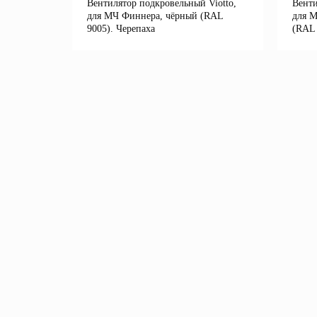
Вентилятор подкровельный Viotto,
Венти
для МЧ Финнера, чёрный (RAL
для М
9005). Черепаха
(RAL 
Подробнее
В корзину
В 