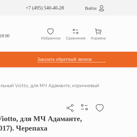
сардные окна ATICCO
+7 (495) 540-40-28
Войти
укция для установки
ы для мансардных окон
дачные лестницы ATICCO
18:00
Избранное
Сравнение
Корзина
лектующие
Заказать обратный звонок
льный Viotto, для МЧ Адаманте, коричневый
iotto, для МЧ Адаманте,
бы скопировать прямую ссылку
17). Черепаха