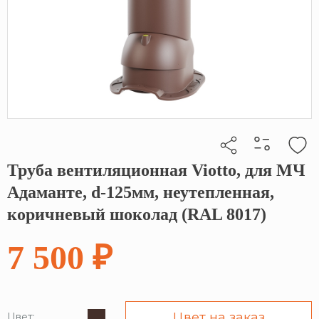
Труба вентиляционная Viotto, для МЧ
Кликните, чтобы скопировать прямую ссылку
Адаманте, d-125мм, неутепленная,
коричневый шоколад (RAL 8017)
7 500 ₽
Цвет на заказ
Цвет: