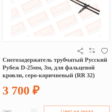
Снегозадержатель трубчатый Русский
Кликните, чтобы скопировать прямую ссылку
Рубеж D-25мм, 3м, для фальцевой
кровли, серо-коричневый (RR 32)
3 700 ₽
Цвет на заказ
Цвет: