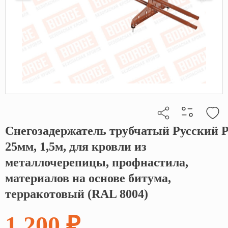
Снегозадержатель трубчатый Русский Р
Кликните, чтобы скопировать прямую ссылку
25мм, 1,5м, для кровли из
металлочерепицы, профнастила,
материалов на основе битума,
терракотовый (RAL 8004)
1 200 ₽