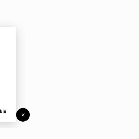
kie
×