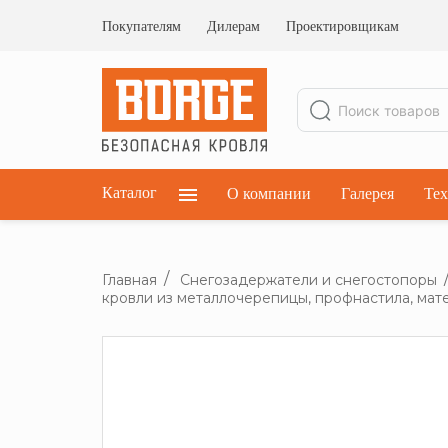
Ограждения кровельные
Ограждения парапетные
Покупателям
Дилерам
Проектировщикам
Ограждения плоских кровель
Каталог
О компании
Галерея
Тех
Главная
Снегозадержатели и снегостопоры
кровли из металлочерепицы, профнастила, мат