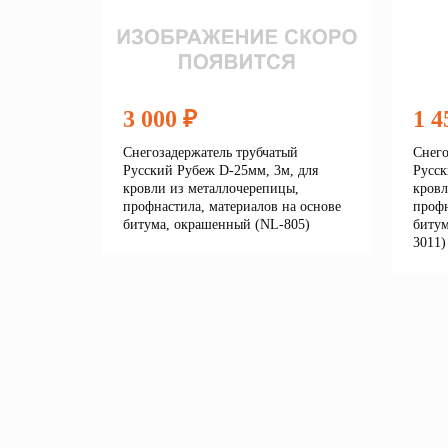
3 000 ₽
1 4
Снегозадержатель трубчатый
Снего
Русский Рубеж D-25мм, 3м, для
Русск
кровли из металлочерепицы,
кровл
профнастила, материалов на основе
профн
битума, окрашенный (NL-805)
битум
3011)
Подробнее
В корзину
В 