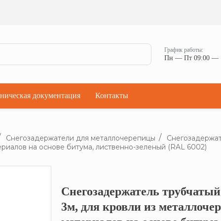
Ман
Мостики переходные
Окна
Мостики переходные с ограждением
Прод
Ступени кровельные
Штор
Проходки кровельные
График работы:
Чер
Пн — Пт 09:00 — 
Проходки кровельные прямые
Комп
Проходки кровельные угловые
Проходки кровельные ультраугол
ническая документация
Контакты
Снегозадержатели для металлочерепицы
Снегозадержат
ериалов на основе битума, лиственно-зеленый (RAL 6002)
Снегозадержатель трубчатый
Кликните, что
3м, для кровли из металлоче