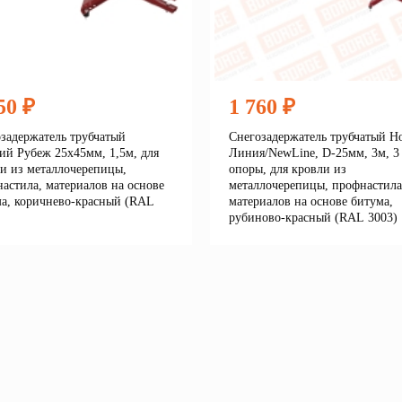
50 ₽
1 760 ₽
задержатель трубчатый
Снегозадержатель трубчатый Н
ий Рубеж 25х45мм, 1,5м, для
Линия/NewLine, D-25мм, 3м, 3
и из металлочерепицы,
опоры, для кровли из
астила, материалов на основе
металлочерепицы, профнастила
а, коричнево-красный (RAL
материалов на основе битума,
рубиново-красный (RAL 3003)
Подробнее
Подробне
корзину
В корзину