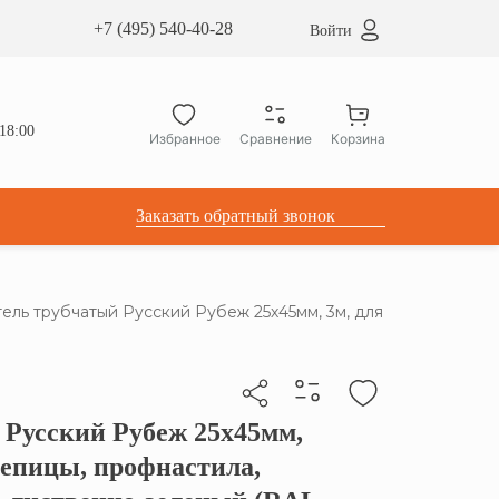
сардные окна ATICCO
+7 (495) 540-40-28
Войти
укция для установки
ы для мансардных окон
дачные лестницы ATICCO
18:00
Избранное
Сравнение
Корзина
лектующие
Заказать обратный звонок
ель трубчатый Русский Рубеж 25х45мм, 3м, для
 Русский Рубеж 25х45мм,
бы скопировать прямую ссылку
репицы, профнастила,