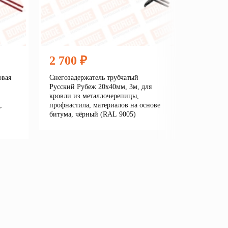
2 700 ₽
2 360
овая
Снегозадержатель трубчатый
Снегозаде
Русский Рубеж 20х40мм, 3м, для
Линия/New
кровли из металлочерепицы,
кровли из
,
профнастила, материалов на основе
профнасти
битума, чёрный (RAL 9005)
битума, 
7016)
Подробнее
В корзину
е
В кор