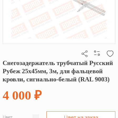
Снегозадержатель трубчатый Русский
Кликните, чтобы скопировать прямую ссылку
Рубеж 25х45мм, 3м, для фальцевой
кровли, сигнально-белый (RAL 9003)
4 000 ₽
Цвет на заказ
Цвет: