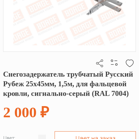
Снегозадержатель трубчатый Русский
Кликните, чтобы скопировать прямую ссылку
Рубеж 25х45мм, 1,5м, для фальцевой
кровли, сигнально-серый (RAL 7004)
2 000 ₽
Цвет на заказ
Цвет: