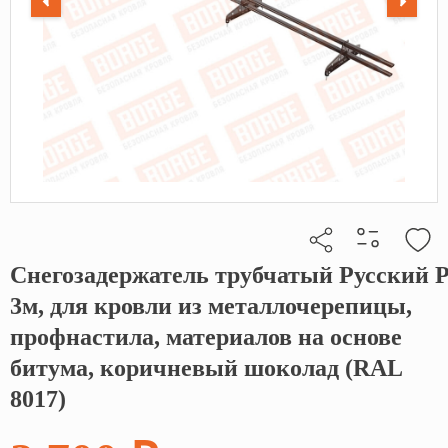
Снегозадержатель трубчатый Русский Р
Кликните, чтобы скопировать прямую ссылку
3м, для кровли из металлочерепицы,
профнастила, материалов на основе
битума, коричневый шоколад (RAL
8017)