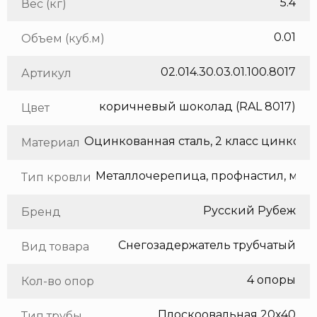
5.4
Вес (кг)
0.01
Объем (куб.м)
02.014.30.03.01.100.8017
Артикул
коричневый шоколад (RAL 8017)
Цвет
Оцинкованная сталь, 2 класс цинкования
Материал
Метал
Тип кровли
Русский Рубеж
Бренд
Снегозадержатель трубчатый
Вид товара
4 опоры
Кол-во опор
Плоскоовальная 20х40
Тип трубы