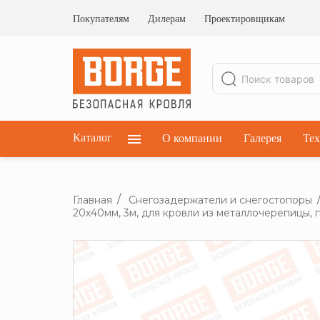
Ограждения кровельные
Ограждения парапетные
Покупателям
Дилерам
Проектировщикам
Ограждения плоских кровель
Каталог
О компании
Галерея
Тех
Главная
Снегозадержатели и снегостопоры
20х40мм, 3м, для кровли из металлочерепицы, 