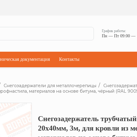
Ман
Мостики переходные
Окна
Мостики переходные с ограждением
Прод
Ступени кровельные
Штор
Проходки кровельные
График работы:
Чер
Пн — Пт 09:00 — 
Проходки кровельные прямые
Комп
Проходки кровельные угловые
Проходки кровельные ультраугол
ническая документация
Контакты
Снегозадержатели для металлочерепицы
Снегозадержат
профнастила, материалов на основе битума, чёрный (RAL 900
Снегозадержатель трубчатый
Кликните, что
20х40мм, 3м, для кровли из 