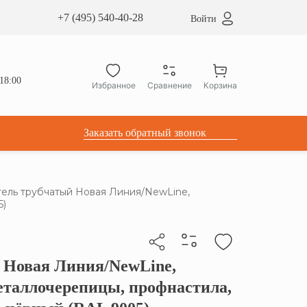
сардные окна ATICCO
+7 (495) 540-40-28
Войти
укция для установки
ы для мансардных окон
дачные лестницы ATICCO
18:00
Избранное
Сравнение
Корзина
лектующие
Заказать обратный звонок
ель трубчатый Новая Линия/NewLine,
5)
 Новая Линия/NewLine,
бы скопировать прямую ссылку
металлочерепицы, профнастила,