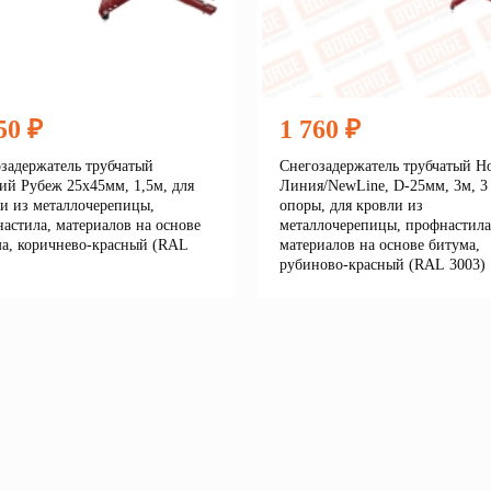
50 ₽
1 760 ₽
задержатель трубчатый
Снегозадержатель трубчатый Н
ий Рубеж 25х45мм, 1,5м, для
Линия/NewLine, D-25мм, 3м, 3
и из металлочерепицы,
опоры, для кровли из
астила, материалов на основе
металлочерепицы, профнастила
а, коричнево-красный (RAL
материалов на основе битума,
рубиново-красный (RAL 3003)
Подробнее
Подробне
корзину
В корзину