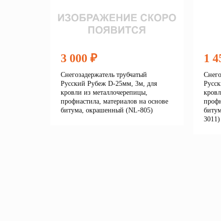
3 000 ₽
1 4
Снегозадержатель трубчатый
Снего
Русский Рубеж D-25мм, 3м, для
Русск
кровли из металлочерепицы,
кровл
профнастила, материалов на основе
профн
битума, окрашенный (NL-805)
битум
3011)
Подробнее
В корзину
В 