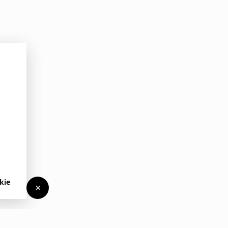
kie
×