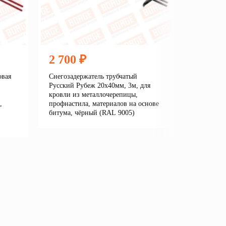
2 700 ₽
2 360
овая
Снегозадержатель трубчатый
Снегозаде
Русский Рубеж 20х40мм, 3м, для
Линия/New
кровли из металлочерепицы,
кровли из
,
профнастила, материалов на основе
профнасти
битума, чёрный (RAL 9005)
битума, 
7016)
Подробнее
В корзину
е
В кор