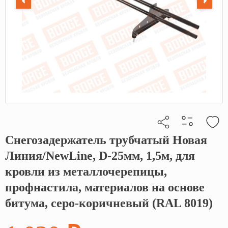
Снегозадержатель трубчатый Новая
Кликните, чтобы скопировать прямую ссылку
Линия/NewLine, D-25мм, 1,5м, для
кровли из металлочерепицы,
профнастила, материалов на основе
битума, серо-коричневый (RAL 8019)