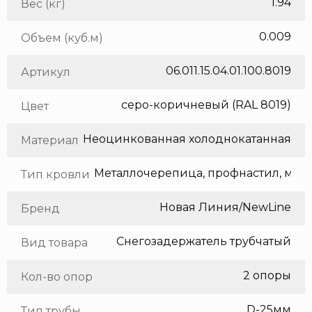
1.94
Вес (кг)
0.009
Объем (куб.м)
06.011.15.04.01.100.8019
Артикул
серо-коричневый (RAL 8019)
Цвет
Неоцинкованная холоднокатанная сталь
Материал
Метал
Тип кровли
Новая Линия/NewLine
Бренд
Снегозадержатель трубчатый
Вид товара
2 опоры
Кол-во опор
D-25мм
Тип трубы