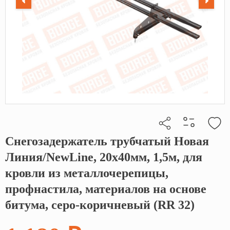
Снегозадержатель трубчатый Новая
Кликните, чтобы скопировать прямую ссылку
Линия/NewLine, 20х40мм, 1,5м, для
кровли из металлочерепицы,
профнастила, материалов на основе
битума, серо-коричневый (RR 32)