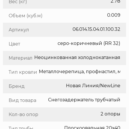
2.78
Вес (кг)
0.009
Объем (куб.м)
06.014.15.04.01.100.32
Артикул
серо-коричневый (RR 32)
Цвет
Неоцинкованная холоднокатанная сталь
Материал
Метал
Тип кровли
Новая Линия/NewLine
Бренд
Снегозадержатель трубчатый
Вид товара
2 опоры
Кол-во опор
Плоскоовальная 20х40
Тип трубы