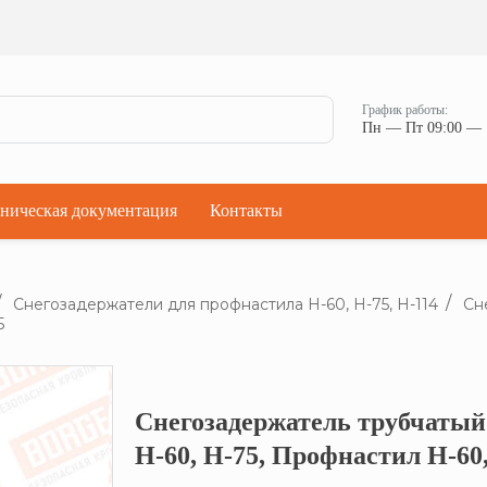
Ман
Мостики переходные
Окна
Мостики переходные с ограждением
Прод
Ступени кровельные
Штор
Проходки кровельные
График работы:
Чер
Пн — Пт 09:00 — 
Проходки кровельные прямые
Комп
Проходки кровельные угловые
Проходки кровельные ультраугол
ническая документация
Контакты
Снегозадержатели для профнастила H-60, H-75, H-114
Сн
5
Снегозадержатель трубчатый
Кликните, что
Н-60, Н-75, Профнастил Н-60