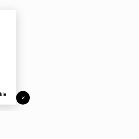
kie
×