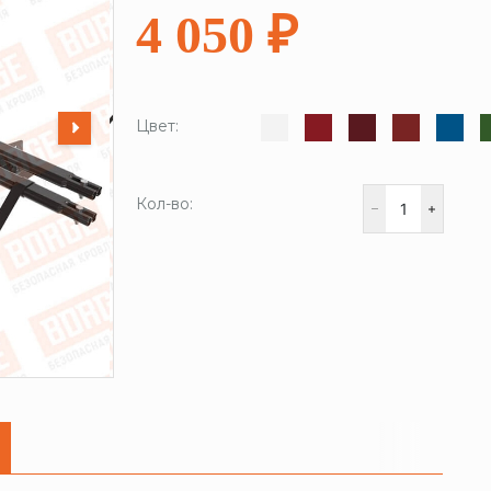
4 050 ₽
Цвет:
Кол-во: