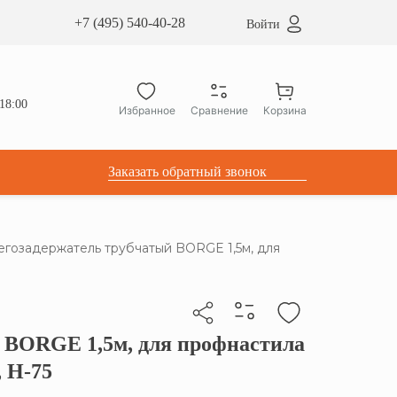
сардные окна ATICCO
+7 (495) 540-40-28
Войти
укция для установки
ы для мансардных окон
дачные лестницы ATICCO
18:00
Избранное
Сравнение
Корзина
лектующие
Заказать обратный звонок
егозадержатель трубчатый BORGE 1,5м, для
 BORGE 1,5м, для профнастила
бы скопировать прямую ссылку
, Н-75