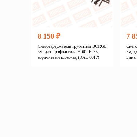
8 150 ₽
7 8
Снегозадержатель трубчатый BORGE
Снег
3м, для профнастила Н-60, Н-75,
3м, д
коричневый шоколад (RAL 8017)
цинк
Подробнее
В корзину
В 