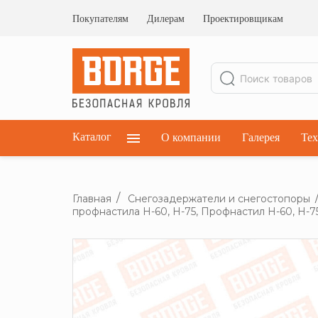
Ограждения кровельные
Ограждения парапетные
Покупателям
Дилерам
Проектировщикам
Ограждения плоских кровель
Каталог
О компании
Галерея
Тех
Главная
Снегозадержатели и снегостопоры
профнастила Н-60, Н-75, Профнастил Н-60, Н-7