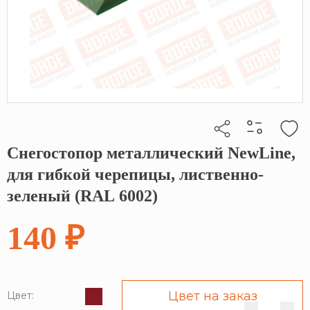
Снегостопор металлический NewLine,
Кликните, чтобы скопировать прямую ссылку
для гибкой черепицы, лиственно-
зеленый (RAL 6002)
140 ₽
Цвет на заказ
Цвет: