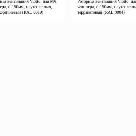
ная вентиляция Viotto, для МЧ
Роторная вентиляция Viotto, д
ра, d-150мм, неутепленная,
Финнера, d-150мм, неутепленн
коричневый (RAL 8019)
терракотовый (RAL 8004)
Подробнее
Подробне
корзину
В корзину