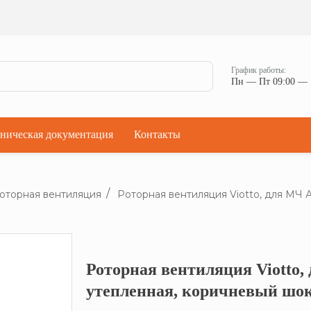
Ман
Мостики переходные
Окна
Мостики переходные с ограждением
Прод
Ступени кровельные
Штор
Проходки кровельные
График работы:
Чер
Пн — Пт 09:00 — 
Проходки кровельные прямые
Комп
Проходки кровельные угловые
Проходки кровельные ультраугол
ническая документация
Контакты
оторная вентиляция
Роторная вентиляция Viotto, для МЧ 
Роторная вентиляция Viotto,
Кликните, что
утепленная, коричневый шок