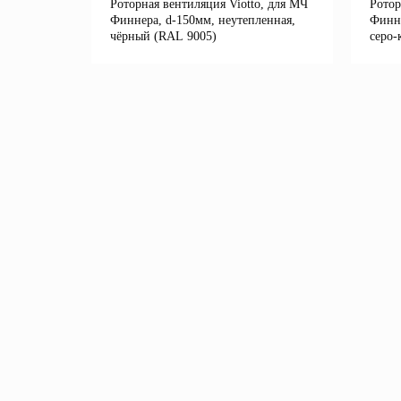
Роторная вентиляция Viotto, для МЧ
Ротор
Финнера, d-150мм, неутепленная,
Финне
чёрный (RAL 9005)
серо-
Подробнее
В корзину
В 