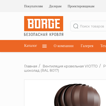
Ограждения кровельные
Ограждения парапетные
Покупателям
Дилерам
Проектировщикам
Ограждения плоских кровель
Каталог
О компании
Галерея
Тех
Главная
Вентиляция кровельная VIOTTO
Р
шоколад (RAL 8017)