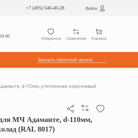
сардные окна ATICCO
+7 (495) 540-40-28
Войти
укция для установки
ы для мансардных окон
дачные лестницы ATICCO
18:00
Избранное
Сравнение
Корзина
лектующие
Заказать обратный звонок
Адаманте, d-110мм, утепленная, коричневый
 для МЧ Адаманте, d-110мм,
бы скопировать прямую ссылку
олад (RAL 8017)