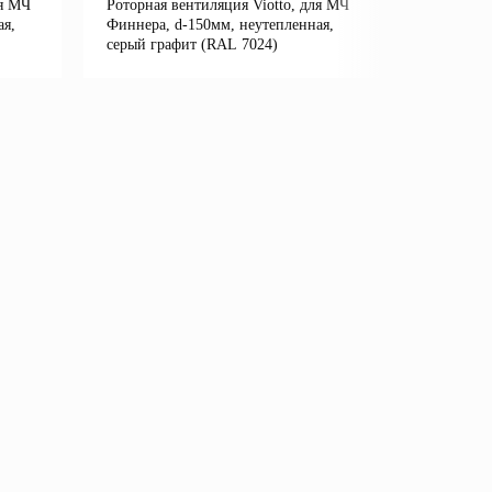
ля МЧ
Роторная вентиляция Viotto, для МЧ
Роторная 
ая,
Финнера, d-150мм, неутепленная,
Финнера, 
серый графит (RAL 7024)
зелёный 
е
Подробнее
В корзину
В кор