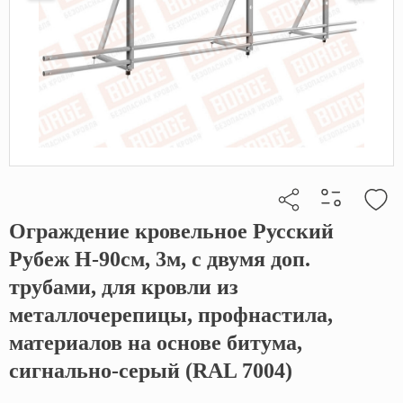
Ограждение кровельное Русский
Кликните, чтобы скопировать прямую ссылку
Рубеж H-90см, 3м, с двумя доп.
трубами, для кровли из
металлочерепицы, профнастила,
материалов на основе битума,
сигнально-серый (RAL 7004)