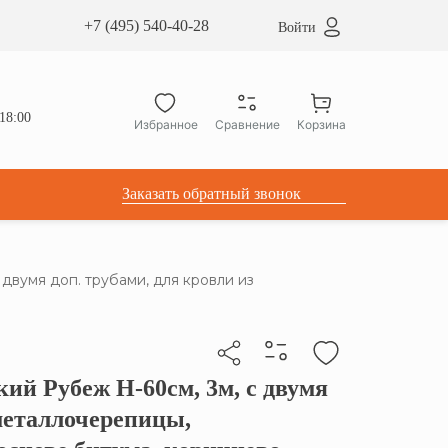
сардные окна ATICCO
+7 (495) 540-40-28
Войти
укция для установки
ы для мансардных окон
дачные лестницы ATICCO
18:00
Избранное
Сравнение
Корзина
лектующие
Заказать обратный звонок
двумя доп. трубами, для кровли из
ий Рубеж H-60см, 3м, с двумя
бы скопировать прямую ссылку
 металлочерепицы,