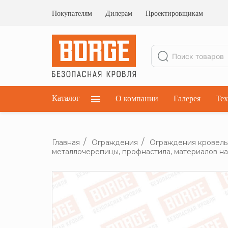
Ограждения кровельные
Ограждения парапетные
Покупателям
Дилерам
Проектировщикам
Ограждения плоских кровель
Каталог
О компании
Галерея
Тех
Главная
Ограждения
Ограждения кровел
металлочерепицы, профнастила, материалов на