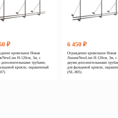
50 ₽
6 450 ₽
дение кровельное Новая
Ограждение кровельное Новая
/NewLine H-120см, 3м, с
Линия/NewLine H-120см, 3м, с
 дополнительными трубами,
двумя дополнительными труба
альцевой кровли, окрашенный
для фальцевой кровли, окраше
07)
(NL-805)
Подробнее
Подробне
корзину
В корзину