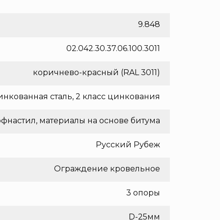
9.848
02.042.30.37.06.100.3011
коричнево-красный (RAL 3011)
нкованная сталь, 2 класс цинкования
фнастил, материалы на основе битума
Русский Рубеж
Ограждение кровельное
3 опоры
D-25мм