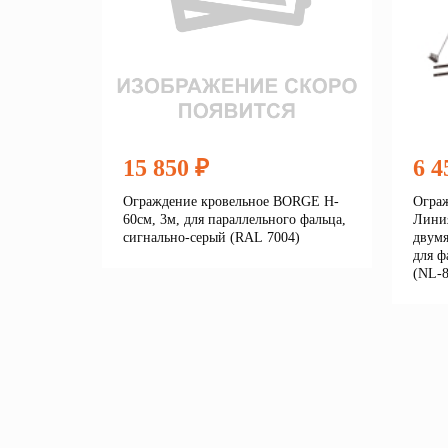
15 850 ₽
6 4
Ограждение кровельное BORGE H-
Ограж
60см, 3м, для параллельного фальца,
Линия
сигнально-серый (RAL 7004)
двумя
для ф
(NL-8
Подробнее
В корзину
В 