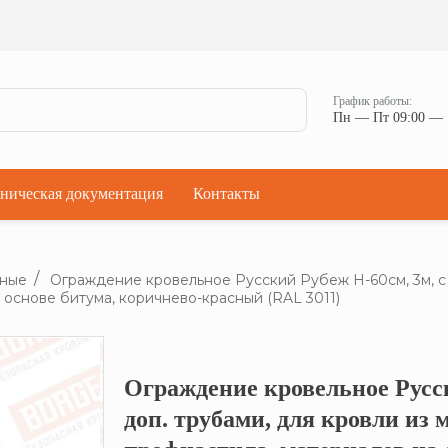
Ман
Мостики переходные
Окна
Мостики переходные с ограждением
Прод
Ступени кровельные
Штор
Проходки кровельные
График работы:
Чер
Пн — Пт 09:00 — 
Проходки кровельные прямые
Комп
Проходки кровельные угловые
Проходки кровельные ультраугол
ническая документация
Контакты
ьные
Ограждение кровельное Русский Рубеж H-60см, 3м, с 
 основе битума, коричнево-красный (RAL 3011)
Ограждение кровельное Русск
Кликните, что
доп. трубами, для кровли из