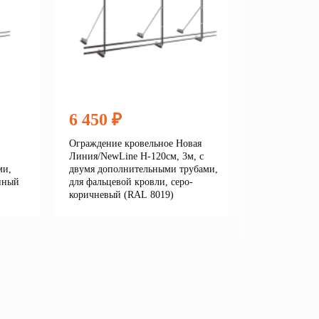
6 450 ₽
6 450
Ограждение кровельное Новая
Огражден
Линия/NewLine H-120см, 3м, с
Линия/New
ми,
двумя дополнительными трубами,
двумя до
нный
для фальцевой кровли, серо-
для фальц
коричневый (RAL 8019)
серый (R
е
Подробнее
В корзину
В кор