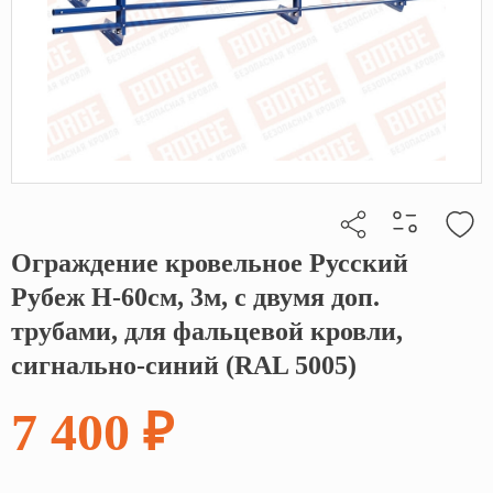
Ограждение кровельное Русский
Кликните, чтобы скопировать прямую ссылку
Рубеж H-60см, 3м, с двумя доп.
трубами, для фальцевой кровли,
сигнально-синий (RAL 5005)
7 400 ₽