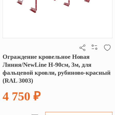
Ограждение кровельное Новая
Кликните, чтобы скопировать прямую ссылку
Линия/NewLine H-90см, 3м, для
фальцевой кровли, рубиново-красный
(RAL 3003)
4 750 ₽