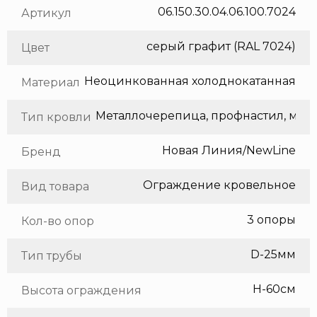
06.150.30.04.06.100.7024
Артикул
серый графит (RAL 7024)
Цвет
Неоцинкованная холоднокатанная сталь
Материал
Метал
Тип кровли
Новая Линия/NewLine
Бренд
Ограждение кровельное
Вид товара
3 опоры
Кол-во опор
D-25мм
Тип трубы
H-60см
Высота ограждения