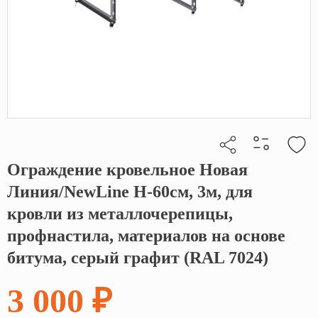
Ограждение кровельное Новая
Кликните, чтобы скопировать прямую ссылку
Линия/NewLine H-60см, 3м, для
кровли из металлочерепицы,
профнастила, материалов на основе
битума, серый графит (RAL 7024)
3 000 ₽