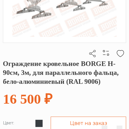
Ограждение кровельное BORGE H-
Кликните, чтобы скопировать прямую ссылку
90см, 3м, для параллельного фальца,
бело-алюминиевый (RAL 9006)
16 500 ₽
Цвет на заказ
Цвет: