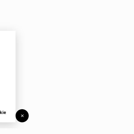
kie
×