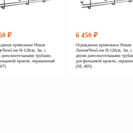
50 ₽
6 450 ₽
дение кровельное Новая
Ограждение кровельное Новая
/NewLine H-120см, 3м, с
Линия/NewLine H-120см, 3м, с
 дополнительными трубами,
двумя дополнительными труба
альцевой кровли, окрашенный
для фальцевой кровли, окраше
07)
(NL-805)
Подробнее
Подробне
корзину
В корзину