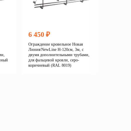
6 450 ₽
6 450
Ограждение кровельное Новая
Огражден
Линия/NewLine H-120см, 3м, с
Линия/New
ми,
двумя дополнительными трубами,
двумя до
нный
для фальцевой кровли, серо-
для фальц
коричневый (RAL 8019)
серый (R
е
Подробнее
В корзину
В кор