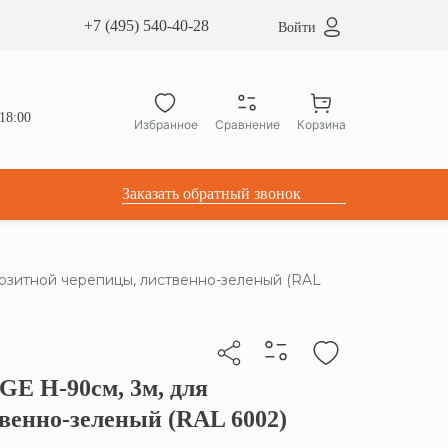
сардные окна ATICCO
+7 (495) 540-40-28
Войти
укция для установки
ы для мансардных окон
дачные лестницы ATICCO
18:00
Избранное
Сравнение
Корзина
лектующие
Заказать обратный звонок
озитной черепицы, лиственно-зеленый (RAL
E H-90см, 3м, для
бы скопировать прямую ссылку
венно-зеленый (RAL 6002)