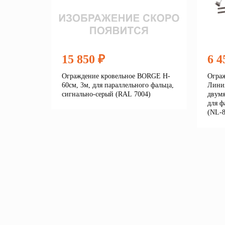
15 850 ₽
6 4
Ограждение кровельное BORGE H-
Ограж
60см, 3м, для параллельного фальца,
Линия
сигнально-серый (RAL 7004)
двумя
для ф
(NL-8
Подробнее
В корзину
В 