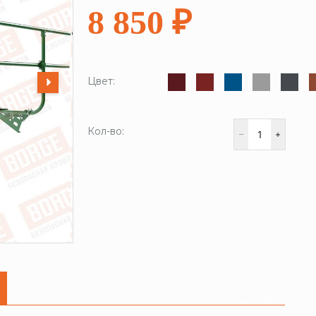
8 850 ₽
Цвет:
Кол-во: