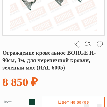
Ограждение кровельное BORGE H-
Кликните, чтобы скопировать прямую ссылку
90см, 3м, для черепичной кровли,
зеленый мох (RAL 6005)
8 850 ₽
Цвет на заказ
Цвет: