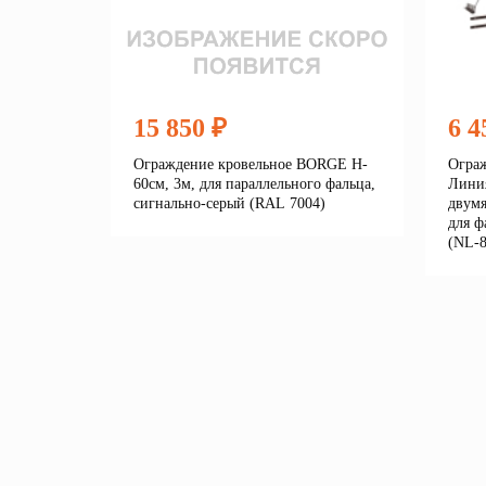
15 850 ₽
6 4
Ограждение кровельное BORGE H-
Ограж
60см, 3м, для параллельного фальца,
Линия
сигнально-серый (RAL 7004)
двумя
для ф
(NL-8
Подробнее
В корзину
В 