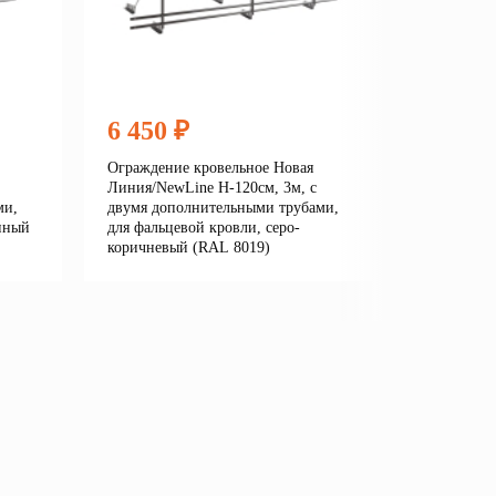
6 450 ₽
6 450
Ограждение кровельное Новая
Огражден
Линия/NewLine H-120см, 3м, с
Линия/New
ми,
двумя дополнительными трубами,
двумя до
нный
для фальцевой кровли, серо-
для фальц
коричневый (RAL 8019)
серый (R
е
Подробнее
В корзину
В кор