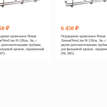
50 ₽
6 450 ₽
дение кровельное Новая
Ограждение кровельное Новая
/NewLine H-120см, 3м, с
Линия/NewLine H-120см, 3м, с
 дополнительными трубами,
двумя дополнительными труба
альцевой кровли, окрашенный
для фальцевой кровли, окраше
07)
(NL-805)
Подробнее
Подробне
корзину
В корзину