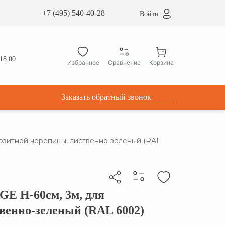
сардные окна ATICCO
+7 (495) 540-40-28
Войти
укция для установки
ы для мансардных окон
дачные лестницы ATICCO
18:00
Избранное
Сравнение
Корзина
лектующие
Заказать обратный звонок
озитной черепицы, лиственно-зеленый (RAL
E H-60см, 3м, для
бы скопировать прямую ссылку
венно-зеленый (RAL 6002)