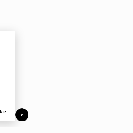
kie
×