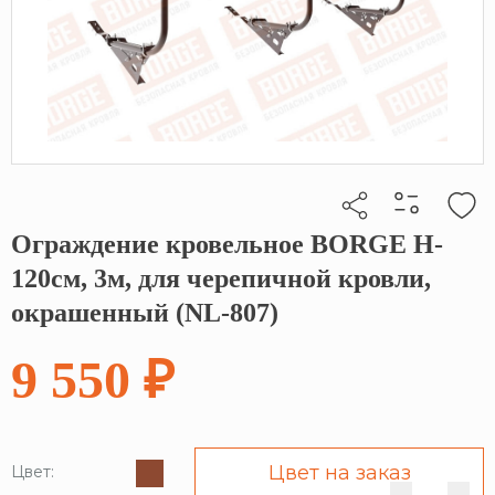
Ограждение кровельное BORGE H-
Кликните, чтобы скопировать прямую ссылку
120см, 3м, для черепичной кровли,
окрашенный (NL-807)
9 550 ₽
Цвет на заказ
Цвет: