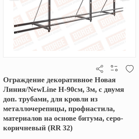
Ограждение декоративное Новая
Кликните, чтобы скопировать прямую ссылку
Линия/NewLine H-90см, 3м, с двумя
доп. трубами, для кровли из
металлочерепицы, профнастила,
материалов на основе битума, серо-
коричневый (RR 32)