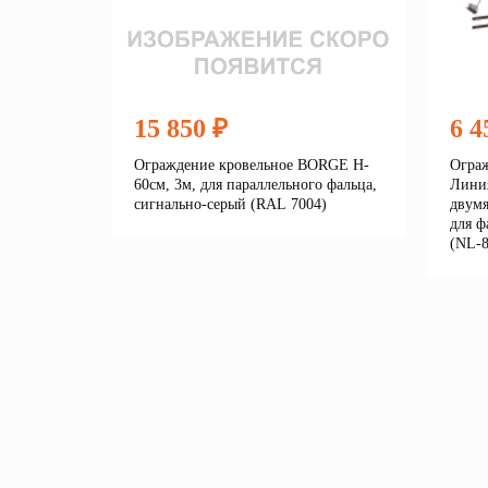
15 850 ₽
6 4
Ограждение кровельное BORGE H-
Ограж
60см, 3м, для параллельного фальца,
Линия
сигнально-серый (RAL 7004)
двумя
для ф
(NL-8
Подробнее
В корзину
В 