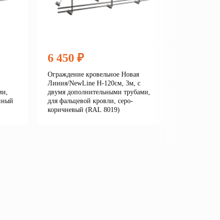
6 450 ₽
6 450
Ограждение кровельное Новая
Огражден
Линия/NewLine H-120см, 3м, с
Линия/New
ми,
двумя дополнительными трубами,
двумя до
нный
для фальцевой кровли, серо-
для фальц
коричневый (RAL 8019)
серый (R
е
Подробнее
В корзину
В кор