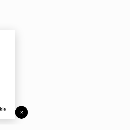
kie
×