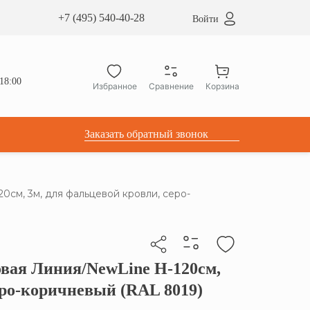
сардные окна ATICCO
+7 (495) 540-40-28
Войти
укция для установки
ы для мансардных окон
дачные лестницы ATICCO
18:00
Избранное
Сравнение
Корзина
лектующие
Заказать обратный звонок
см, 3м, для фальцевой кровли, серо-
вая Линия/NewLine H-120см,
бы скопировать прямую ссылку
еро-коричневый (RAL 8019)