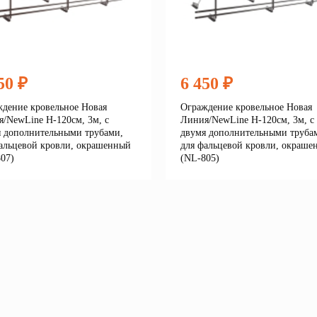
50 ₽
6 450 ₽
дение кровельное Новая
Ограждение кровельное Новая
/NewLine H-120см, 3м, с
Линия/NewLine H-120см, 3м, с
 дополнительными трубами,
двумя дополнительными труба
альцевой кровли, окрашенный
для фальцевой кровли, окраше
07)
(NL-805)
Подробнее
Подробне
корзину
В корзину