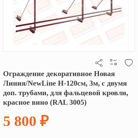
Ограждение декоративное Новая
Кликните, чтобы скопировать прямую ссылку
Линия/NewLine H-120см, 3м, с двумя
доп. трубами, для фальцевой кровли,
красное вино (RAL 3005)
5 800 ₽