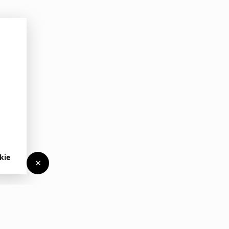
kie
×