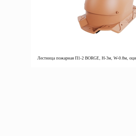
Лестница пожарная П1-2 BORGE, Н-3м, W-0.8м, оци
П