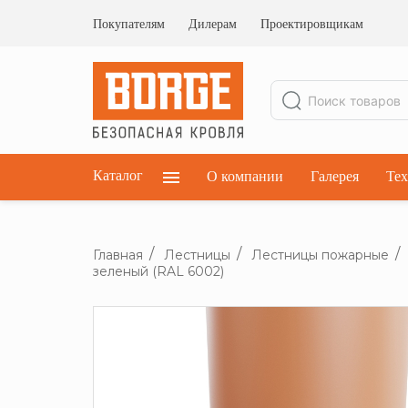
Ограждения кровельные
Ограждения парапетные
Покупателям
Дилерам
Проектировщикам
Ограждения плоских кровель
Каталог
О компании
Галерея
Тех
Главная
Лестницы
Лестницы пожарные
зеленый (RAL 6002)