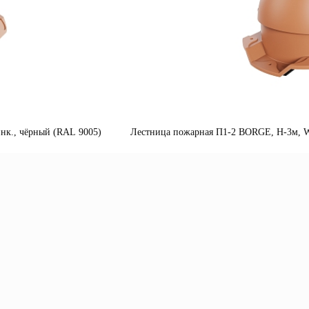
нк., чёрный (RAL 9005)
Лестница пожарная П1-2 BORGE, Н-3м, W-
одробнее