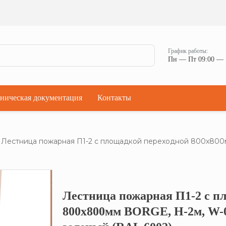
Ман
Мостики переходные
Окна
Мостики переходные с ограждением
Прод
Ступени кровельные
Штор
Проходки кровельные
График работы:
Чер
Пн — Пт 09:00 — 
Проходки кровельные прямые
Комп
Проходки кровельные угловые
Проходки кровельные ультраугол
ническая документация
Контакты
Лестница пожарная П1-2 с площадкой переходной 800х800мм
Лестница пожарная П1-2 с п
Кликните, что
800х800мм BORGE, Н-2м, W-0.