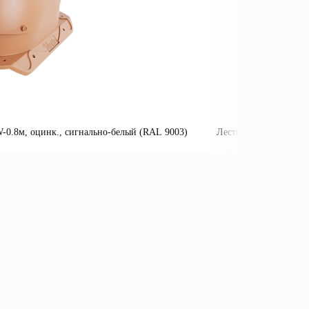
0.8м, оцинк., сигнально-белый (RAL 9003)
Лестница пожарная П
Подробнее