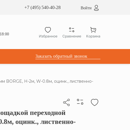
сардные окна ATICCO
+7 (495) 540-40-28
Войти
укция для установки
ы для мансардных окон
дачные лестницы ATICCO
18:00
Избранное
Сравнение
Корзина
лектующие
Заказать обратный звонок
 BORGE, Н-2м, W-0.8м, оцинк., лиственно-
лощадкой переходной
бы скопировать прямую ссылку
8м, оцинк., лиственно-