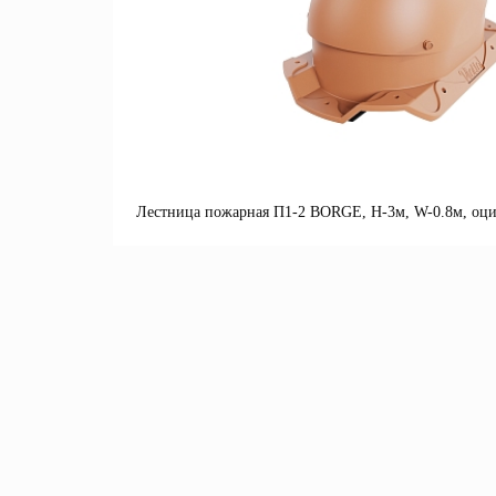
Лестница пожарная П1-2 BORGE, Н-3м, W-0.8м, оци
П