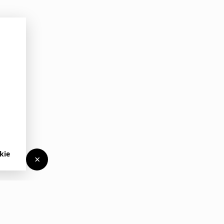
kie
×