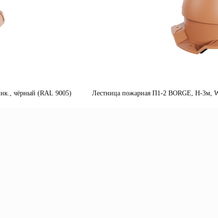
нк., чёрный (RAL 9005)
Лестница пожарная П1-2 BORGE, Н-3м, W-
одробнее