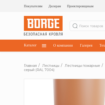
Ограждения кровельные
Ограждения парапетные
Покупателям
Дилерам
Проектировщикам
Ограждения плоских кровель
Каталог
О компании
Галерея
Тех
Главная
Лестницы
Лестницы пожарные
серый (RAL 7004)