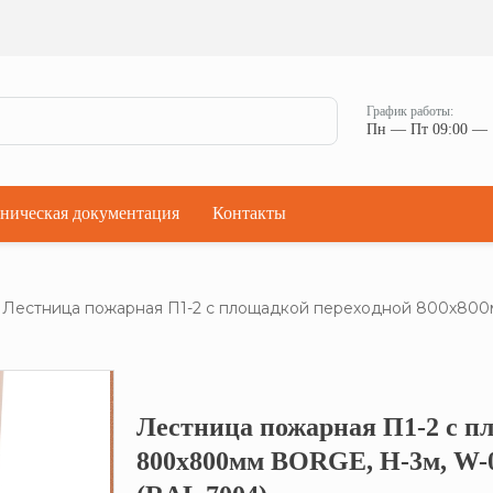
Ман
Мостики переходные
Окна
Мостики переходные с ограждением
Прод
Ступени кровельные
Штор
Проходки кровельные
График работы:
Чер
Пн — Пт 09:00 — 
Проходки кровельные прямые
Комп
Проходки кровельные угловые
Проходки кровельные ультраугол
ническая документация
Контакты
Лестница пожарная П1-2 с площадкой переходной 800х800мм
Лестница пожарная П1-2 с п
Кликните, что
800х800мм BORGE, Н-3м, W-0