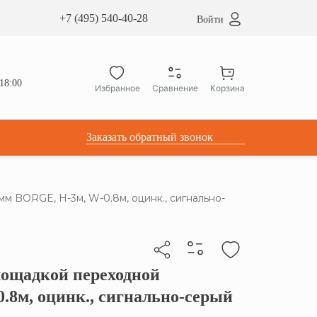
сардные окна ATICCO
+7 (495) 540-40-28
Войти
укция для установки
ы для мансардных окон
дачные лестницы ATICCO
18:00
Избранное
Сравнение
Корзина
лектующие
Заказать обратный звонок
 BORGE, Н-3м, W-0.8м, оцинк., сигнально-
лощадкой переходной
бы скопировать прямую ссылку
.8м, оцинк., сигнально-серый