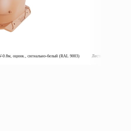
0.8м, оцинк., сигнально-белый (RAL 9003)
Лестница пожарная П
Подробнее