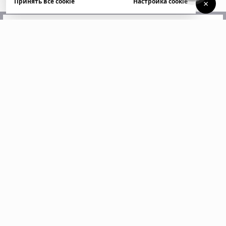
Принять все cookie
Настройка cookie
×
У вас есть вопросы?
Напишите нам. Мы ответим
в ближайшее время
Пожалуйста, заполните все поля, отмеченные
звездочкой *