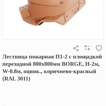
Лестница пожарная П1-2 с площадкой
Кликните, чтобы скопировать прямую ссылку
переходной 800х800мм BORGE, Н-2м,
W-0.8м, оцинк., коричнево-красный
(RAL 3011)