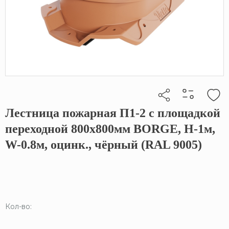
Лестница пожарная П1-2 с площадкой
Кликните, чтобы скопировать прямую ссылку
переходной 800х800мм BORGE, Н-1м,
W-0.8м, оцинк., чёрный (RAL 9005)
Кол-во: