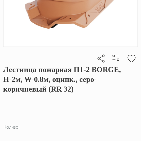
Лестница пожарная П1-2 BORGE,
Кликните, чтобы скопировать прямую ссылку
Н-2м, W-0.8м, оцинк., серо-
коричневый (RR 32)
Кол-во: